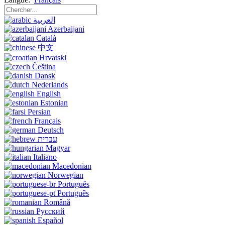
العربية
Azerbaijani
Català
中文
Hrvatski
Čeština
Dansk
Nederlands
English
Estonian
Persian
Français
Deutsch
עברית
Magyar
Italiano
Macedonian
Norwegian
Português
Português
Română
Русский
Español