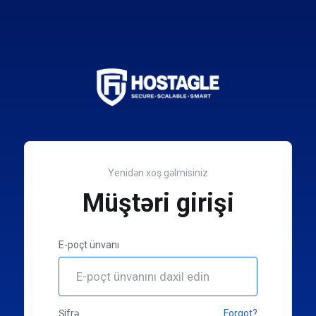
Yenidən xoş gəlmisiniz
Müştəri girişi
E-poçt ünvanı
Şifrə
Forgot?