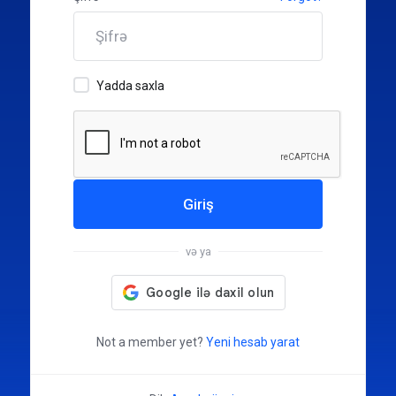
Yadda saxla
Giriş
və ya
Not a member yet?
Yeni hesab yarat