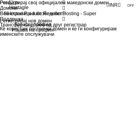
Products
Регистрирај свој официјален македонски домен
INR
Домени
Веб-страница и безбедност
Selected Product:
Reseller Hosting - Super
Поддршка
Регистрирај нов домен
Креирај профил
Трансфер на домен од друг регистрар
Ќе користам постоечки домен и ќе ги конфигурирам
Најава на профил
именските опслужувачи